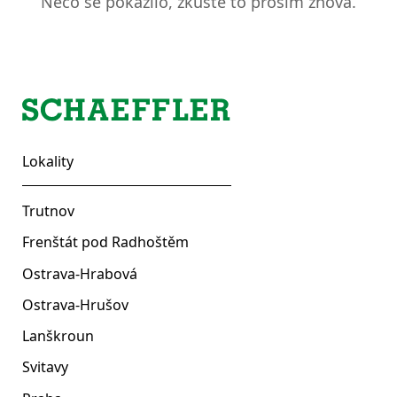
Něco se pokazilo, zkuste to prosím znova.
Lokality
Trutnov
Frenštát pod Radhoštěm
Ostrava-Hrabová
Ostrava-Hrušov
Lanškroun
Svitavy