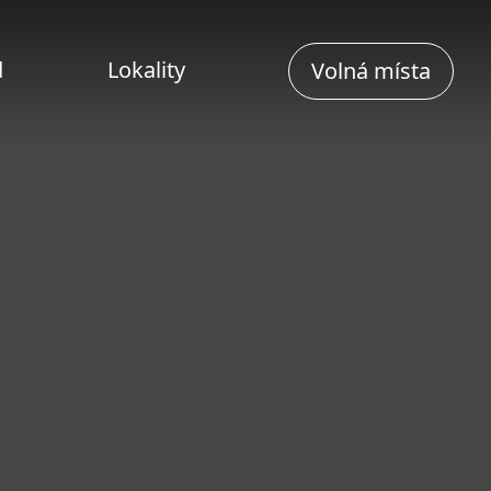
d
Lokality
Volná místa